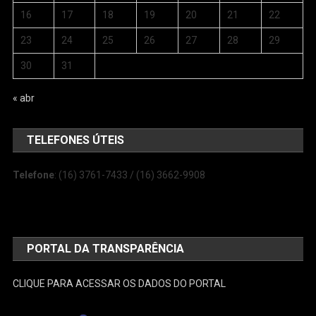
16
17
18
19
20
21
22
23
24
25
26
27
28
29
30
31
« abr
TELEFONES ÚTEIS
Telefone
: (16) 3761-7433 / (16) 3662-9908
PORTAL DA TRANSPARÊNCIA
CLIQUE PARA ACESSAR OS DADOS DO PORTAL