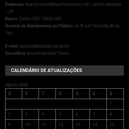
Endereço
: Rua Coronel Manuel Gustavino, n.81. Centro, Batatais
– SP
Bairro
: Centro CEP: 14300-000
Horário de Atendimento ao Público
: de 2ª a 6ª feira das 8h às
16h
E-mail
:
semusa@batatais.sp.gov.br
Secretária
: Bruna Francielle Toneti
CALENDÁRIO DE ATUALIZAÇÕES
agosto 2026
D
S
T
Q
Q
S
S
1
2
3
4
5
6
7
8
9
10
11
12
13
14
15