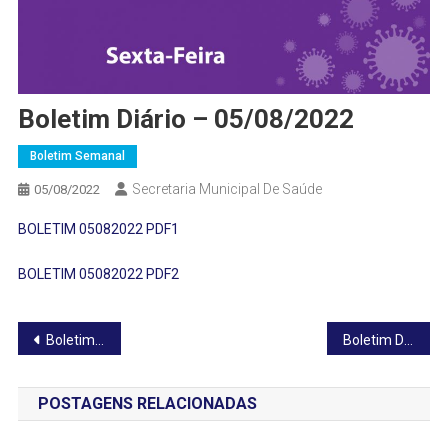
Boletim Diário – 05/08/2022
Boletim Semanal
Secretaria Municipal De Saúde
05/08/2022
BOLETIM 05082022 PDF1
BOLETIM 05082022 PDF2
Navegação
Boletim Diário – 04/08/2022
Boletim Diário – 06/08/2022
de
POSTAGENS RELACIONADAS
Post