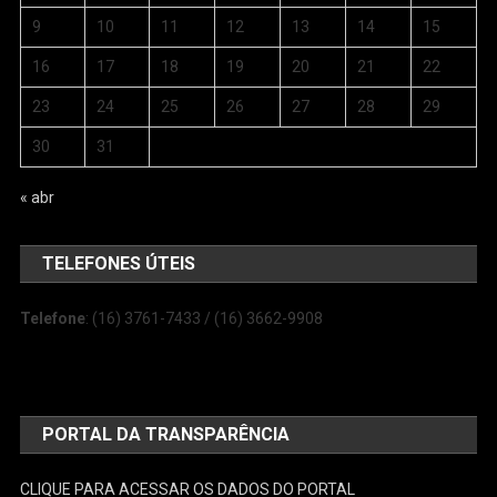
9
10
11
12
13
14
15
16
17
18
19
20
21
22
23
24
25
26
27
28
29
30
31
« abr
TELEFONES ÚTEIS
Telefone
: (16) 3761-7433 / (16) 3662-9908
PORTAL DA TRANSPARÊNCIA
CLIQUE PARA ACESSAR OS DADOS DO PORTAL