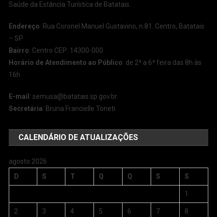
Saúde da Estância Turística de Batatais.
Endereço
: Rua Coronel Manuel Gustavino, n.81. Centro, Batatais
– SP
Bairro
: Centro CEP: 14300-000
Horário de Atendimento ao Público
: de 2ª a 6ª feira das 8h às
16h
E-mail
:
semusa@batatais.sp.gov.br
Secretária
: Bruna Francielle Toneti
CALENDÁRIO DE ATUALIZAÇÕES
agosto 2026
D
S
T
Q
Q
S
S
1
2
3
4
5
6
7
8