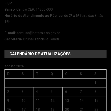
– SP
Bairro
: Centro CEP: 14300-000
Horário de Atendimento ao Público
: de 2ª a 6ª feira das 8h às
16h
E-mail
:
semusa@batatais.sp.gov.br
Secretária
: Bruna Francielle Toneti
CALENDÁRIO DE ATUALIZAÇÕES
agosto 2026
D
S
T
Q
Q
S
S
1
2
3
4
5
6
7
8
9
10
11
12
13
14
15
16
17
18
19
20
21
22