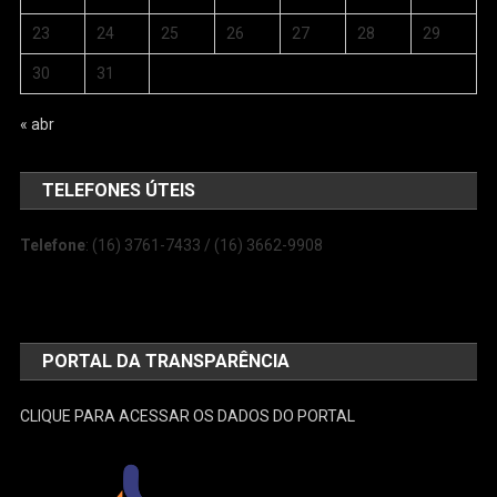
23
24
25
26
27
28
29
30
31
« abr
TELEFONES ÚTEIS
Telefone
: (16) 3761-7433 / (16) 3662-9908
PORTAL DA TRANSPARÊNCIA
CLIQUE PARA ACESSAR OS DADOS DO PORTAL