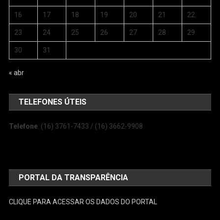
16
17
18
19
20
21
22
23
24
25
26
27
28
29
30
31
« abr
TELEFONES ÚTEIS
Telefone
: (16) 3761-7433 / (16) 3662-9908
PORTAL DA TRANSPARÊNCIA
CLIQUE PARA ACESSAR OS DADOS DO PORTAL