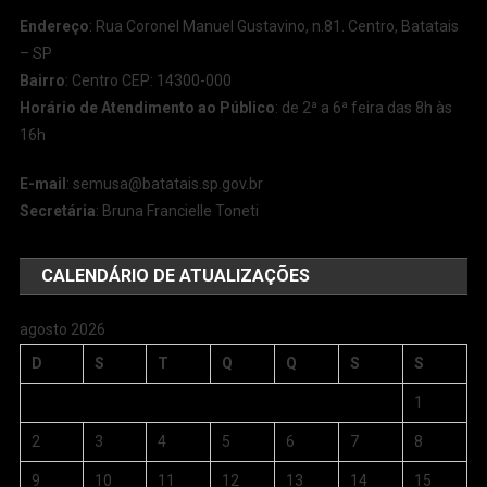
Endereço
: Rua Coronel Manuel Gustavino, n.81. Centro, Batatais
– SP
Bairro
: Centro CEP: 14300-000
Horário de Atendimento ao Público
: de 2ª a 6ª feira das 8h às
16h
E-mail
:
semusa@batatais.sp.gov.br
Secretária
: Bruna Francielle Toneti
CALENDÁRIO DE ATUALIZAÇÕES
agosto 2026
D
S
T
Q
Q
S
S
1
2
3
4
5
6
7
8
9
10
11
12
13
14
15