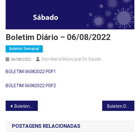
Boletim Diário – 06/08/2022
Boletim Semanal
Secretaria Municipal De Saúde
06/08/2022
BOLETIM 06082022 PDF1
BOLETIM 06082022 PDF2
Navegação
Boletim Diário – 05/08/2022
Boletim Diário – 07/08/2022
de
POSTAGENS RELACIONADAS
Post