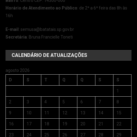
Bairro
: Centro CEP: 14300-000
Horário de Atendimento ao Público
: de 2ª a 6ª feira das 8h às
16h
E-mail
:
semusa@batatais.sp.gov.br
Secretária
: Bruna Francielle Toneti
CALENDÁRIO DE ATUALIZAÇÕES
agosto 2026
D
S
T
Q
Q
S
S
1
2
3
4
5
6
7
8
9
10
11
12
13
14
15
16
17
18
19
20
21
22
23
24
25
26
27
28
29