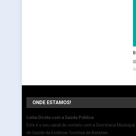
B
S
ONDE ESTAMOS!
Linha Direta com a Saúde Pública
Este é o seu canal de contato com a Secretaria Municipal
de Saúde da Estância Turística de Batatais.