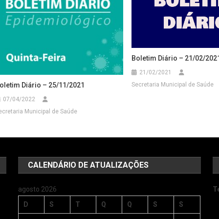
Boletim Diário – 21/02/202
21/02/2021
oletim Diário – 25/11/2021
Secretaria Municipal de Saúde
07/04/2022
ecretaria Municipal de Saúde
CALENDÁRIO DE ATUALIZAÇÕES
agosto 2026
T
D
S
T
Q
Q
S
S