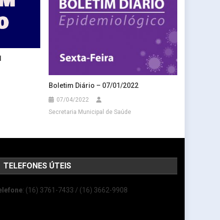
1
Boletim Diário – 07/01/2022
07/04/2022
Secretaria Municipal de Saúde
TELEFONES ÚTEIS
elefone
: (16) 3761-7433 / (16) 3662-9908