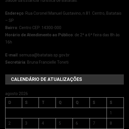
Saúde da Estância Turística de Batatais.
Endereço
: Rua Coronel Manuel Gustavino, n.81. Centro, Batatais
– SP
Bairro
: Centro CEP: 14300-000
Horário de Atendimento ao Público
: de 2ª a 6ª feira das 8h às
16h
E-mail
:
semusa@batatais.sp.gov.br
Secretária
: Bruna Francielle Toneti
CALENDÁRIO DE ATUALIZAÇÕES
agosto 2026
D
S
T
Q
Q
S
S
1
2
3
4
5
6
7
8