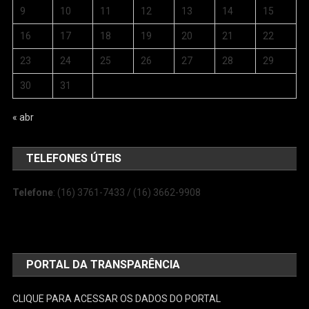
9
10
11
12
13
14
15
16
17
18
19
20
21
22
23
24
25
26
27
28
29
30
31
« abr
TELEFONES ÚTEIS
Telefone
: (16) 3761-7433 / (16) 3662-9908
PORTAL DA TRANSPARÊNCIA
CLIQUE PARA ACESSAR OS DADOS DO PORTAL