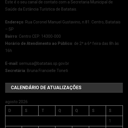
Este é o seu canal de contato com a Secretaria Municipal de
Saúde da Estância Turística de Batatais.
Endereço
: Rua Coronel Manuel Gustavino, n.81. Centro, Batatais
– SP
Bairro
: Centro CEP: 14300-000
Horário de Atendimento ao Público
: de 2ª a 6ª feira das 8h às
16h
E-mail
:
semusa@batatais.sp.gov.br
Secretária
: Bruna Francielle Toneti
CALENDÁRIO DE ATUALIZAÇÕES
agosto 2026
D
S
T
Q
Q
S
S
1