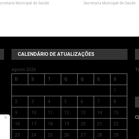
ecretaria Municipal de Saúde
Secretaria Municipal de Saúde
CALENDÁRIO DE ATUALIZAÇÕES
agosto 2026
T
D
S
T
Q
Q
S
S
1
2
3
4
5
6
7
8
9
10
11
12
13
14
15
C
s
16
17
18
19
20
21
22
23
24
25
26
27
28
29