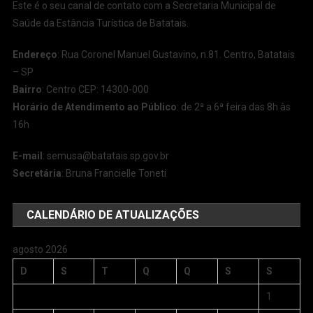
Este é o seu canal de contato com a Secretaria Municipal de
Saúde da Estância Turística de Batatais.
Endereço
: Rua Coronel Manuel Gustavino, n.81. Centro, Batatais
– SP
Bairro
: Centro CEP: 14300-000
Horário de Atendimento ao Público
: de 2ª a 6ª feira das 8h às
16h
E-mail
:
semusa@batatais.sp.gov.br
Secretária
: Bruna Francielle Toneti
CALENDÁRIO DE ATUALIZAÇÕES
agosto 2026
D
S
T
Q
Q
S
S
1