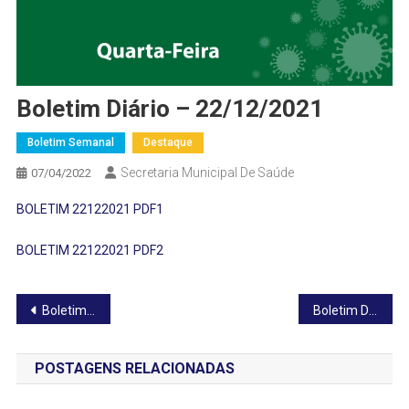
Boletim Diário – 22/12/2021
Boletim Semanal
Destaque
Secretaria Municipal De Saúde
07/04/2022
BOLETIM 22122021 PDF1
BOLETIM 22122021 PDF2
Navegação
Boletim Diário – 21/12/2021
Boletim Diário – 23/12/2021
de
POSTAGENS RELACIONADAS
Post