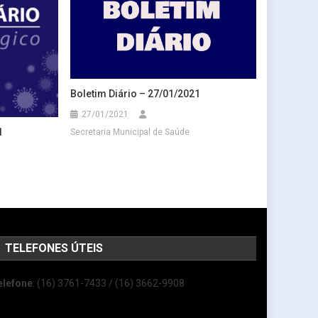
Boletim Diário – 27/01/2021
27/01/2021
1
Secretaria Municipal de Saúde
TELEFONES ÚTEIS
elefone
: (16) 3761-7433 / (16) 3662-9908