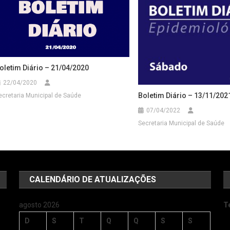
oletim Diário – 21/04/2020
22/04/2020
Boletim Diário – 13/11/202
ecretaria Municipal de Saúde
07/04/2022
Secretaria Municipal de Saúde
CALENDÁRIO DE ATUALIZAÇÕES
agosto 2026
T
D
S
T
Q
Q
S
S