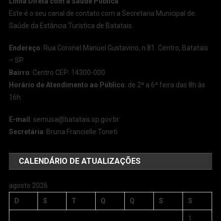
Linha Direta com a Saúde Pública
Este é o seu canal de contato com a Secretaria Municipal de
Saúde da Estância Turística de Batatais.
Endereço
: Rua Coronel Manuel Gustavino, n.81. Centro, Batatais
– SP
Bairro
: Centro CEP: 14300-000
Horário de Atendimento ao Público
: de 2ª a 6ª feira das 8h às
16h
E-mail
:
semusa@batatais.sp.gov.br
Secretária
: Bruna Francielle Toneti
CALENDÁRIO DE ATUALIZAÇÕES
agosto 2026
D
S
T
Q
Q
S
S
1