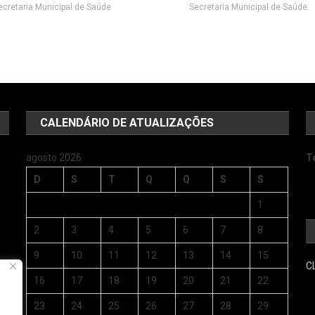
ecretaria Municipal de Saúde
Secretaria Municipal de Saúde
CALENDÁRIO DE ATUALIZAÇÕES
agosto 2026
T
D
S
T
Q
Q
S
S
1
2
3
4
5
6
7
8
9
10
11
12
13
14
15
C
s
16
17
18
19
20
21
22
23
24
25
26
27
28
29