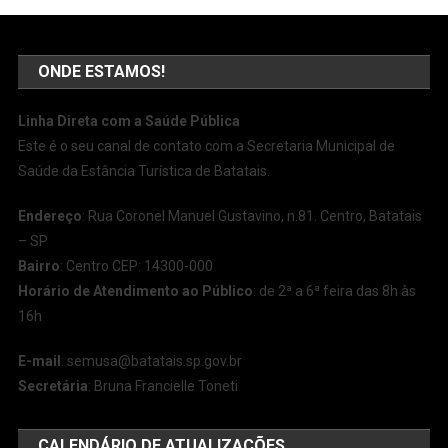
ONDE ESTAMOS!
Linha Direta com a Saúde Pública
Este é o seu canal de contato com a Secretaria Municipal de
Saúde da Estância Turística de Batatais.
Endereço
: Rua Coronel Manuel Gustavino, n.81. Centro, Batatais
– SP
Bairro
: Centro CEP: 14300-000
Horário de Atendimento ao Público
: de 2ª a 6ª feira das 8h às
16h
E-mail
:
semusa@batatais.sp.gov.br
Secretária
: Bruna Francielle Toneti
CALENDÁRIO DE ATUALIZAÇÕES