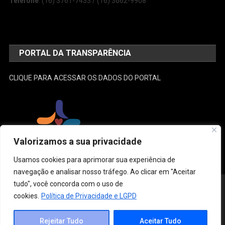
Telefone
: (16) 3761-7433 / (16) 3662-9908
PORTAL DA TRANSPARÊNCIA
CLIQUE PARA ACESSAR OS DADOS DO PORTAL
Valorizamos a sua privacidade
Usamos cookies para aprimorar sua experiência de
navegação e analisar nosso tráfego. Ao clicar em "Aceitar
tudo", você concorda com o uso de
Desenvolvido e Administrado por: SEMUSA
|
Theme: News Portal by
Mystery Themes
.
cookies.
Política de Privacidade e LGPD
Estrutura
Conselho Municipal de Saúde
Gestão
Legislação
Links do SUS
Ouvidoria
Contato
Rejeitar Tudo
Aceitar Tudo