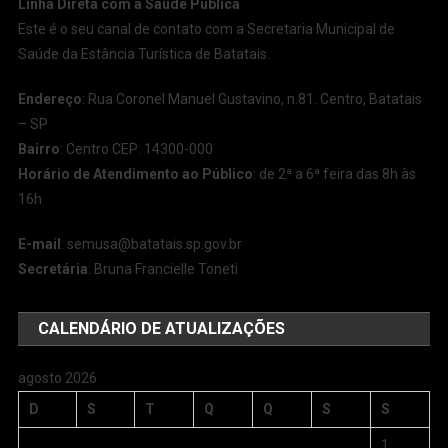
Linha Direta com a Saúde Pública
Este é o seu canal de contato com a Secretaria Municipal de
Saúde da Estância Turística de Batatais.
Endereço
: Rua Coronel Manuel Gustavino, n.81. Centro, Batatais
– SP
Bairro
: Centro CEP: 14300-000
Horário de Atendimento ao Público
: de 2ª a 6ª feira das 8h às
16h
E-mail
:
semusa@batatais.sp.gov.br
Secretária
: Bruna Francielle Toneti
CALENDÁRIO DE ATUALIZAÇÕES
agosto 2026
D
S
T
Q
Q
S
S
1