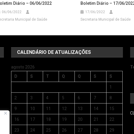
oletim Diário – 06/06/2022
Boletim Diário – 17/06/202
06/06/2022
17/06/2022
ecretaria Municipal de Saúde
Secretaria Municipal de Saúde
CALENDÁRIO DE ATUALIZAÇÕES
agosto 2026
T
D
S
T
Q
Q
S
S
1
2
3
4
5
6
7
8
9
10
11
12
13
14
15
C
s
16
17
18
19
20
21
22
23
24
25
26
27
28
29