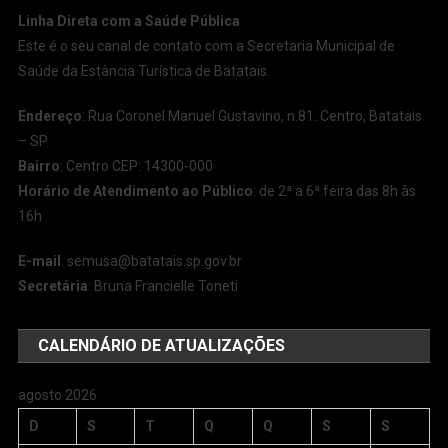
Linha Direta com a Saúde Pública
Este é o seu canal de contato com a Secretaria Municipal de
Saúde da Estância Turística de Batatais.
Endereço
: Rua Coronel Manuel Gustavino, n.81. Centro, Batatais
– SP
Bairro
: Centro CEP: 14300-000
Horário de Atendimento ao Público
: de 2ª a 6ª feira das 8h às
16h
E-mail
:
semusa@batatais.sp.gov.br
Secretária
: Bruna Francielle Toneti
CALENDÁRIO DE ATUALIZAÇÕES
agosto 2026
D
S
T
Q
Q
S
S