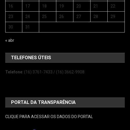
16
17
18
19
20
21
22
23
24
25
26
27
28
29
30
31
« abr
TELEFONES ÚTEIS
Telefone
: (16) 3761-7433 / (16) 3662-9908
PORTAL DA TRANSPARÊNCIA
CLIQUE PARA ACESSAR OS DADOS DO PORTAL