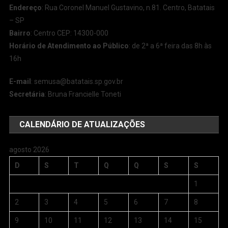
Endereço
: Rua Coronel Manuel Gustavino, n.81. Centro, Batatais
– SP
Bairro
: Centro CEP: 14300-000
Horário de Atendimento ao Público
: de 2ª a 6ª feira das 8h às
16h
E-mail
:
semusa@batatais.sp.gov.br
Secretária
: Bruna Francielle Toneti
CALENDÁRIO DE ATUALIZAÇÕES
agosto 2026
D
S
T
Q
Q
S
S
1
2
3
4
5
6
7
8
9
10
11
12
13
14
15