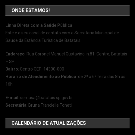
ONDE ESTAMOS!
Linha Direta com a Saúde Pública
Este é o seu canal de contato com a Secretaria Municipal de
Saúde da Estância Turística de Batatais.
Endereço
: Rua Coronel Manuel Gustavino, n.81. Centro, Batatais
– SP
Bairro
: Centro CEP: 14300-000
Horário de Atendimento ao Público
: de 2ª a 6ª feira das 8h às
16h
E-mail
:
semusa@batatais.sp.gov.br
Secretária
: Bruna Francielle Toneti
CALENDÁRIO DE ATUALIZAÇÕES