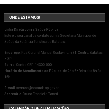
ONDE ESTAMOS!
Linha Direta com a Saúde Pública
Este é o seu canal de contato com a Secretaria Municipal de
Saúde da Estância Turística de Batatais.
Endereço
: Rua Coronel Manuel Gustavino, n.81. Centro, Batatais
– SP
Bairro
: Centro CEP: 14300-000
Horário de Atendimento ao Público
: de 2ª a 6ª feira das 8h às
16h
E-mail
:
semusa@batatais.sp.gov.br
Secretária
: Bruna Francielle Toneti
CALENDÁRIO DE ATUALIZAÇÕES