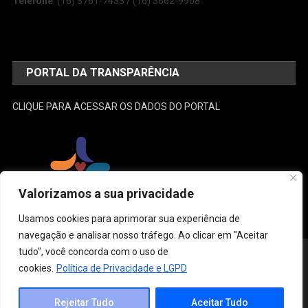
Telefone
: (16) 3761-7433 / (16) 3662-9908
PORTAL DA TRANSPARÊNCIA
CLIQUE PARA ACESSAR OS DADOS DO PORTAL
Valorizamos a sua privacidade
Usamos cookies para aprimorar sua experiência de
navegação e analisar nosso tráfego. Ao clicar em "Aceitar
tudo", você concorda com o uso de
Desenvolvido e Administrado por: SEMUSA
|
Theme: News Portal by
Mystery Themes
.
cookies.
Política de Privacidade e LGPD
Estrutura
Conselho Municipal de Saúde
Gestão
Legislação
Links do SUS
Ouvidoria
Contato
Rejeitar Tudo
Aceitar Tudo