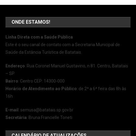
ONDE ESTAMOS!
Linha Direta com a Saúde Pública
Este é o seu canal de contato com a Secretaria Municipal de
Saúde da Estância Turística de Batatais.
Endereço
: Rua Coronel Manuel Gustavino, n.81. Centro, Batatais
– SP
Bairro
: Centro CEP: 14300-000
Horário de Atendimento ao Público
: de 2ª a 6ª feira das 8h às
16h
E-mail
:
semusa@batatais.sp.gov.br
Secretária
: Bruna Francielle Toneti
CALENDÁRIO DE ATUALIZAÇÕES