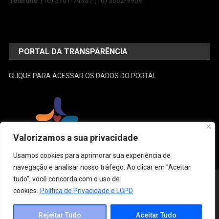
Telefone
: (16) 3761-7433 / (16) 3662-9908
PORTAL DA TRANSPARÊNCIA
CLIQUE PARA ACESSAR OS DADOS DO PORTAL
Valorizamos a sua privacidade
Usamos cookies para aprimorar sua experiência de
navegação e analisar nosso tráfego. Ao clicar em "Aceitar
tudo", você concorda com o uso de
Desenvolvido e Administrado por: SEMUSA
|
Theme: News Portal by
Mystery Themes
.
cookies.
Política de Privacidade e LGPD
Estrutura
Conselho Municipal de Saúde
Gestão
Legislação
Links do SUS
Ouvidoria
Contato
Rejeitar Tudo
Aceitar Tudo