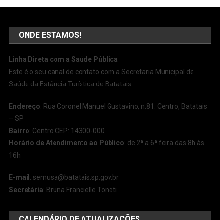
ONDE ESTAMOS!
Linha Direta com a Saúde Pública
Este é o seu canal de contato com a Secretaria Municipal de
Saúde da Estância Turística de Batatais.
Endereço
: Rua Coronel Manuel Gustavino, n.81. Centro, Batatais
– SP
Bairro
: Centro CEP: 14300-000
Horário de Atendimento ao Público
: de 2ª a 6ª feira das 8h às
16h
E-mail
:
semusa@batatais.sp.gov.br
Secretária
: Bruna Francielle Toneti
CALENDÁRIO DE ATUALIZAÇÕES