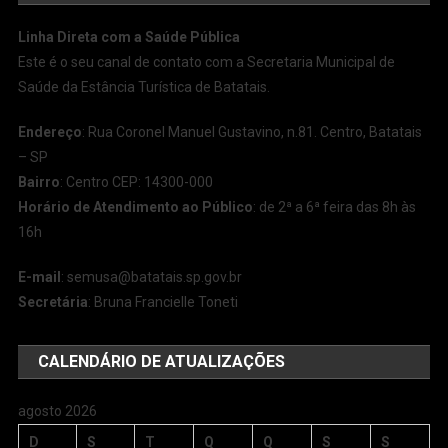
Linha Direta com a Saúde Pública
Este é o seu canal de contato com a Secretaria Municipal de
Saúde da Estância Turística de Batatais.
Endereço
: Rua Coronel Manuel Gustavino, n.81. Centro, Batatais
– SP
Bairro
: Centro CEP: 14300-000
Horário de Atendimento ao Público
: de 2ª a 6ª feira das 8h às
16h
E-mail
:
semusa@batatais.sp.gov.br
Secretária
: Bruna Francielle Toneti
CALENDÁRIO DE ATUALIZAÇÕES
agosto 2026
D
S
T
Q
Q
S
S