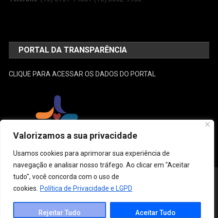
PORTAL DA TRANSPARÊNCIA
CLIQUE PARA ACESSAR OS DADOS DO PORTAL
Valorizamos a sua privacidade
Usamos cookies para aprimorar sua experiência de
navegação e analisar nosso tráfego. Ao clicar em "Aceitar
tudo", você concorda com o uso de
Desenvolvido e Administrado por: SEMUSA
|
Theme: News Portal by
Mystery Themes
.
cookies.
Política de Privacidade e LGPD
Estrutura
Conselho Municipal de Saúde
Gestão
Legislação
Links do SUS
Ouvidoria
Contato
Rejeitar Tudo
Aceitar Tudo
Política de Privacidade e LGPD