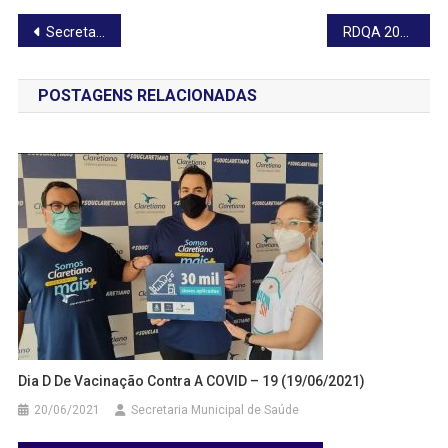
Navegação
Secretaria Municipal de Saúde divulga seu Relatório Detalhado do Quadrimestre Anterior
RDQA 2024 – 2º Quadrimestre
de
POSTAGENS RELACIONADAS
Post
Dia D De Vacinação Contra A COVID – 19 (19/06/2021)
20/06/2021
Secretaria Municipal de Saúde