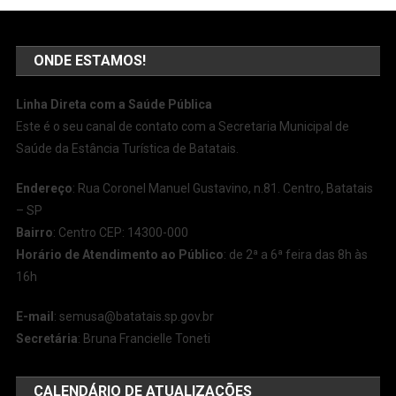
ONDE ESTAMOS!
Linha Direta com a Saúde Pública
Este é o seu canal de contato com a Secretaria Municipal de
Saúde da Estância Turística de Batatais.
Endereço
: Rua Coronel Manuel Gustavino, n.81. Centro, Batatais
– SP
Bairro
: Centro CEP: 14300-000
Horário de Atendimento ao Público
: de 2ª a 6ª feira das 8h às
16h
E-mail
:
semusa@batatais.sp.gov.br
Secretária
: Bruna Francielle Toneti
CALENDÁRIO DE ATUALIZAÇÕES