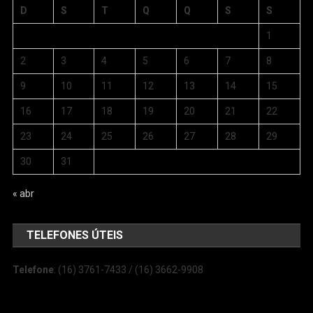
D
S
T
Q
Q
S
S
1
2
3
4
5
6
7
8
9
10
11
12
13
14
15
16
17
18
19
20
21
22
23
24
25
26
27
28
29
30
31
« abr
TELEFONES ÚTEIS
Telefone
: (16) 3761-7433 / (16) 3662-9908