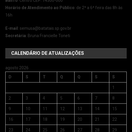
Bairro
: Centro CEP: 14300-000
Horário de Atendimento ao Público
: de 2ª a 6ª feira das 8h às
16h
E-mail
:
semusa@batatais.sp.gov.br
Secretária
: Bruna Francielle Toneti
CALENDÁRIO DE ATUALIZAÇÕES
agosto 2026
D
S
T
Q
Q
S
S
1
2
3
4
5
6
7
8
9
10
11
12
13
14
15
16
17
18
19
20
21
22
23
24
25
26
27
28
29