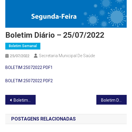
Boletim Diário – 25/07/2022
Boletim Semanal
Secretaria Municipal De Saúde
25/07/2022
BOLETIM 25072022 PDF1
BOLETIM 25072022 PDF2
Navegação
Boletim Diário – 24/07/2022
Boletim Diário – 26/07/2022
de
POSTAGENS RELACIONADAS
Post