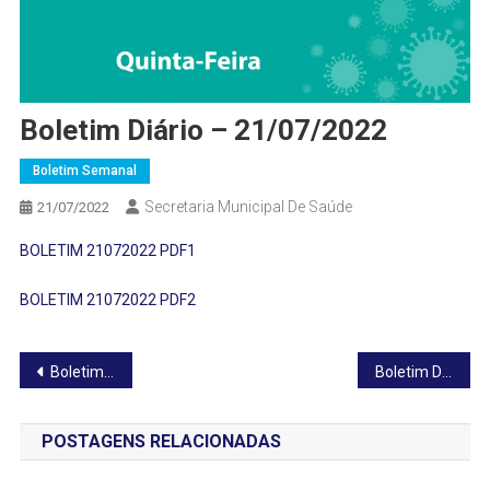
Boletim Diário – 21/07/2022
Boletim Semanal
Secretaria Municipal De Saúde
21/07/2022
BOLETIM 21072022 PDF1
BOLETIM 21072022 PDF2
Navegação
Boletim Diário – 20/07/2022
Boletim Diário – 22/07/2022
de
POSTAGENS RELACIONADAS
Post