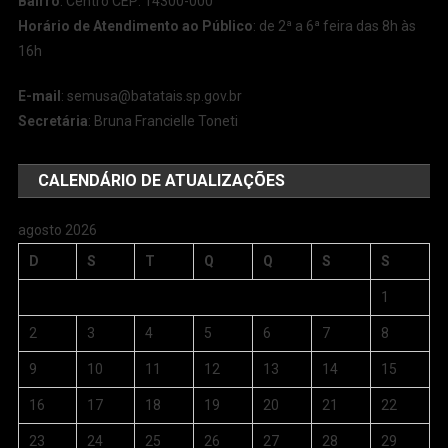
Bairro
: Centro CEP: 14300-000
Horário de Atendimento ao Público
: de 2ª a 6ª feira das 8h às
16h
E-mail
:
semusa@batatais.sp.gov.br
Secretária
: Bruna Francielle Toneti
CALENDÁRIO DE ATUALIZAÇÕES
agosto 2026
D
S
T
Q
Q
S
S
1
2
3
4
5
6
7
8
9
10
11
12
13
14
15
16
17
18
19
20
21
22
23
24
25
26
27
28
29