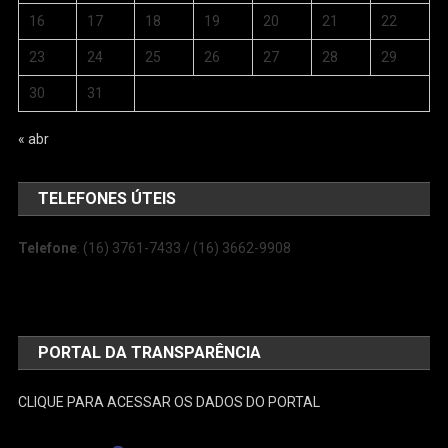
16
17
18
19
20
21
22
23
24
25
26
27
28
29
30
31
« abr
TELEFONES ÚTEIS
Telefone
: (16) 3761-7433 / (16) 3662-9908
PORTAL DA TRANSPARÊNCIA
CLIQUE PARA ACESSAR OS DADOS DO PORTAL