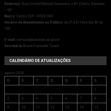
Endereço
: Rua Coronel Manuel Gustavino, n.81. Centro, Batatais
– SP
Bairro
: Centro CEP: 14300-000
Horário de Atendimento ao Público
: de 2ª a 6ª feira das 8h às
16h
E-mail
:
semusa@batatais.sp.gov.br
Secretária
: Bruna Francielle Toneti
CALENDÁRIO DE ATUALIZAÇÕES
agosto 2026
D
S
T
Q
Q
S
S
1
2
3
4
5
6
7
8
9
10
11
12
13
14
15