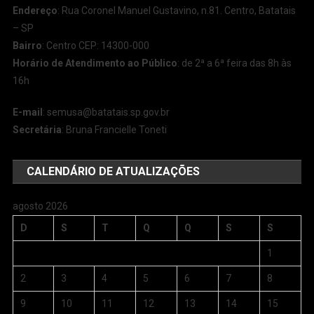
Endereço
: Rua Coronel Manuel Gustavino, n.81. Centro, Batatais
– SP
Bairro
: Centro CEP: 14300-000
Horário de Atendimento ao Público
: de 2ª a 6ª feira das 8h às
16h
E-mail
:
semusa@batatais.sp.gov.br
Secretária
: Bruna Francielle Toneti
CALENDÁRIO DE ATUALIZAÇÕES
agosto 2026
D
S
T
Q
Q
S
S
1
2
3
4
5
6
7
8
9
10
11
12
13
14
15