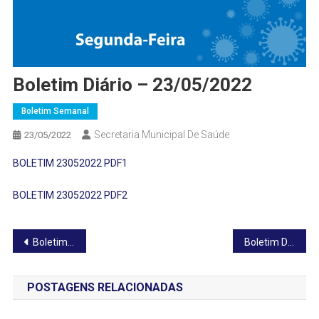
Boletim Diário – 23/05/2022
Boletim Semanal
Secretaria Municipal De Saúde
23/05/2022
BOLETIM 23052022 PDF1
BOLETIM 23052022 PDF2
Navegação
Boletim Diário – 22/05/2022
Boletim Diário – 24/05/2022
de
POSTAGENS RELACIONADAS
Post