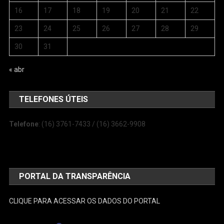
16
17
18
19
20
21
22
23
24
25
26
27
28
29
30
31
« abr
TELEFONES ÚTEIS
Telefone
: (16) 3761-7433 / (16) 3662-9908
PORTAL DA TRANSPARÊNCIA
CLIQUE PARA ACESSAR OS DADOS DO PORTAL