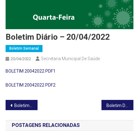
Boletim Diário – 20/04/2022
Boletim Semanal
Secretaria Municipal De Saúde
20/04/2022
BOLETIM 20042022 PDF1
BOLETIM 20042022 PDF2
Navegação
Boletim Diário – 19/04/2022
Boletim Diário – 21/04/2022
de
POSTAGENS RELACIONADAS
Post