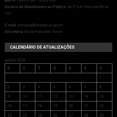
Bairro
: Centro CEP: 14300-000
Horário de Atendimento ao Público
: de 2ª a 6ª feira das 8h às
16h
E-mail
:
semusa@batatais.sp.gov.br
Secretária
: Bruna Francielle Toneti
CALENDÁRIO DE ATUALIZAÇÕES
agosto 2026
D
S
T
Q
Q
S
S
1
2
3
4
5
6
7
8
9
10
11
12
13
14
15
16
17
18
19
20
21
22
23
24
25
26
27
28
29