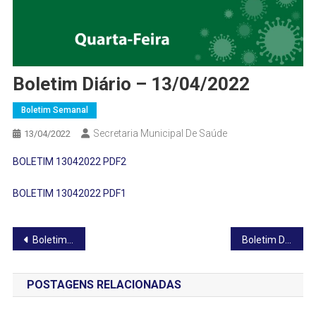
Boletim Diário – 13/04/2022
Boletim Semanal
Secretaria Municipal De Saúde
13/04/2022
BOLETIM 13042022 PDF2
BOLETIM 13042022 PDF1
Navegação
Boletim Diário – 12/04/2022
Boletim Diário – 14/04/2022
de
POSTAGENS RELACIONADAS
Post