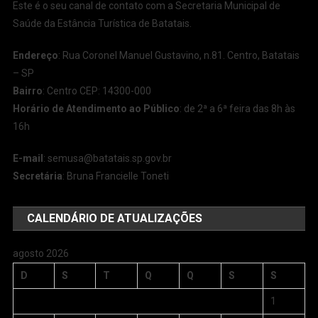
Este é o seu canal de contato com a Secretaria Municipal de
Saúde da Estância Turística de Batatais.
Endereço
: Rua Coronel Manuel Gustavino, n.81. Centro, Batatais
– SP
Bairro
: Centro CEP: 14300-000
Horário de Atendimento ao Público
: de 2ª a 6ª feira das 8h às
16h
E-mail
:
semusa@batatais.sp.gov.br
Secretária
: Bruna Francielle Toneti
CALENDÁRIO DE ATUALIZAÇÕES
agosto 2026
D
S
T
Q
Q
S
S
1