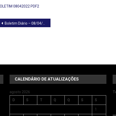
OLETIM 08042022 PDF2
Navegação
Boletim Diário – 08/04/2022
de
Post
CALENDÁRIO DE ATUALIZAÇÕES
agosto 2026
T
D
S
T
Q
Q
S
S
1