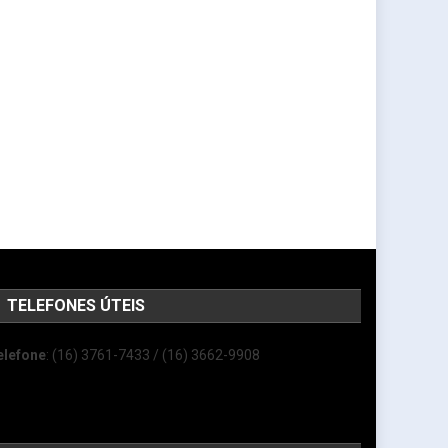
TELEFONES ÚTEIS
elefone
: (16) 3761-7433 / (16) 3662-9908