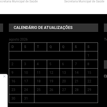
ecretaria Municipal de Saúde
Secretaria Municipal de Saúde
CALENDÁRIO DE ATUALIZAÇÕES
agosto 2026
T
D
S
T
Q
Q
S
S
1
2
3
4
5
6
7
8
9
10
11
12
13
14
15
C
s
16
17
18
19
20
21
22
23
24
25
26
27
28
29
30
31