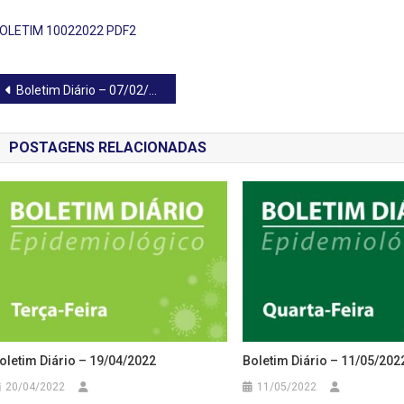
OLETIM 10022022 PDF2
Navegação
Boletim Diário – 07/02/2022
de
POSTAGENS RELACIONADAS
Post
oletim Diário – 19/04/2022
Boletim Diário – 11/05/202
20/04/2022
11/05/2022