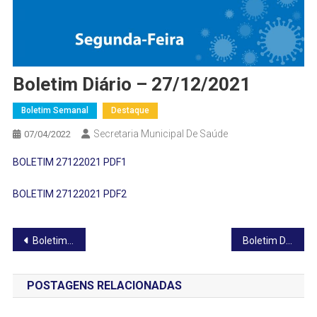
Boletim Diário – 27/12/2021
Boletim Semanal
Destaque
Secretaria Municipal De Saúde
07/04/2022
BOLETIM 27122021 PDF1
BOLETIM 27122021 PDF2
Navegação
Boletim Diário – 26/12/2021
Boletim Diário – 28/12/2021
de
POSTAGENS RELACIONADAS
Post