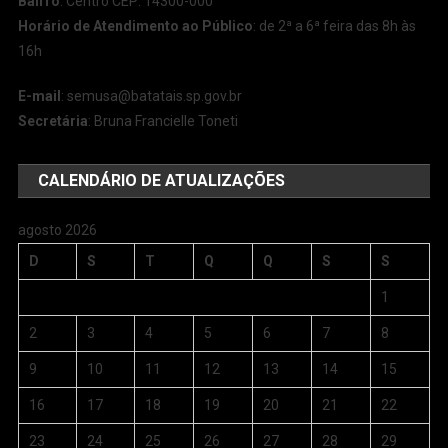
Bairro
: Centro CEP: 14300-000
Horário de Atendimento ao Público
: de 2ª a 6ª feira das 8h às
16h
E-mail
:
semusa@batatais.sp.gov.br
Secretária
: Bruna Francielle Toneti
CALENDÁRIO DE ATUALIZAÇÕES
agosto 2026
D
S
T
Q
Q
S
S
1
2
3
4
5
6
7
8
9
10
11
12
13
14
15
16
17
18
19
20
21
22
23
24
25
26
27
28
29