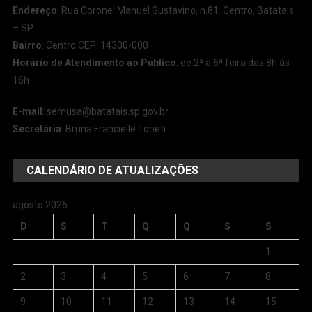
Endereço
: Rua Coronel Manuel Gustavino, n.81. Centro, Batatais
– SP
Bairro
: Centro CEP: 14300-000
Horário de Atendimento ao Público
: de 2ª a 6ª feira das 8h às
16h
E-mail
:
semusa@batatais.sp.gov.br
Secretária
: Bruna Francielle Toneti
CALENDÁRIO DE ATUALIZAÇÕES
agosto 2026
D
S
T
Q
Q
S
S
1
2
3
4
5
6
7
8
9
10
11
12
13
14
15