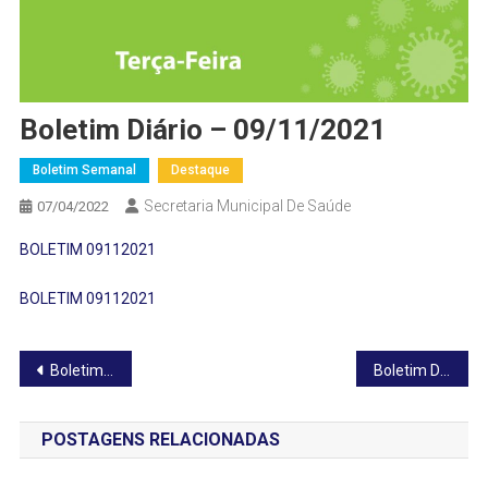
Boletim Diário – 09/11/2021
Boletim Semanal
Destaque
Secretaria Municipal De Saúde
07/04/2022
BOLETIM 09112021
BOLETIM 09112021
Navegação
Boletim Diário – 08/11/2021
Boletim Diário – 10/11/2021
de
POSTAGENS RELACIONADAS
Post