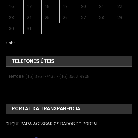
16
17
18
19
20
21
22
23
24
25
26
27
28
29
30
31
« abr
TELEFONES ÚTEIS
Telefone
: (16) 3761-7433 / (16) 3662-9908
PORTAL DA TRANSPARÊNCIA
CLIQUE PARA ACESSAR OS DADOS DO PORTAL