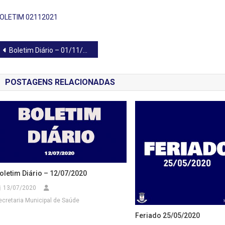
OLETIM 02112021
Navegação
Boletim Diário – 01/11/2021
de
POSTAGENS RELACIONADAS
Post
oletim Diário – 12/07/2020
13/07/2020
ecretaria Municipal de Saúde
Feriado 25/05/2020