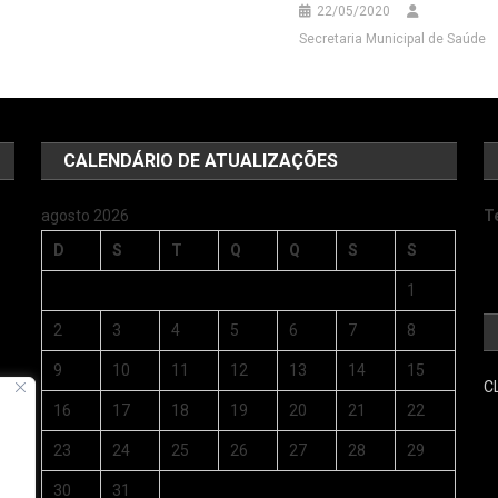
22/05/2020
Secretaria Municipal de Saúde
CALENDÁRIO DE ATUALIZAÇÕES
agosto 2026
T
D
S
T
Q
Q
S
S
1
2
3
4
5
6
7
8
9
10
11
12
13
14
15
C
s
16
17
18
19
20
21
22
23
24
25
26
27
28
29
30
31