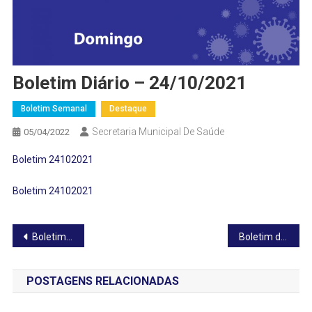
Boletim Diário – 24/10/2021
Boletim Semanal
Destaque
Secretaria Municipal De Saúde
05/04/2022
Boletim 24102021
Boletim 24102021
Navegação
Boletim diário – 23/10/2021
Boletim diário – 25/10/2021
de
POSTAGENS RELACIONADAS
Post