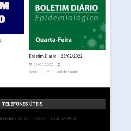
0
Boletim Diário – 23/02/2022
09/04/2022
Secretaria Municipal de Saúde
TELEFONES ÚTEIS
elefone
: (16) 3761-7433 / (16) 3662-9908