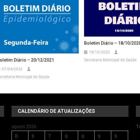
Boletim Diário – 18/10/202
18/10/2020
oletim Diário – 20/12/2021
Secretaria Municipal de Saúde
07/04/2022
ecretaria Municipal de Saúde
CALENDÁRIO DE ATUALIZAÇÕES
agosto 2026
T
D
S
T
Q
Q
S
S