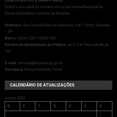
Linha Direta com a Saúde Pública
Este é o seu canal de contato com a Secretaria Municipal de
Saúde da Estância Turística de Batatais.
Endereço
: Rua Coronel Manuel Gustavino, n.81. Centro, Batatais
– SP
Bairro
: Centro CEP: 14300-000
Horário de Atendimento ao Público
: de 2ª a 6ª feira das 8h às
16h
E-mail
:
semusa@batatais.sp.gov.br
Secretária
: Bruna Francielle Toneti
CALENDÁRIO DE ATUALIZAÇÕES
agosto 2026
D
S
T
Q
Q
S
S
1