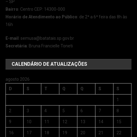
– SP
Bairro
: Centro CEP: 14300-000
Horário de Atendimento ao Público
: de 2ª a 6ª feira das 8h às
16h
E-mail
:
semusa@batatais.sp.gov.br
Secretária
: Bruna Francielle Toneti
CALENDÁRIO DE ATUALIZAÇÕES
agosto 2026
D
S
T
Q
Q
S
S
1
2
3
4
5
6
7
8
9
10
11
12
13
14
15
16
17
18
19
20
21
22