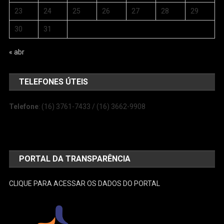
23
24
25
26
27
28
29
30
31
« abr
TELEFONES ÚTEIS
Telefone
: (16) 3761-7433 / (16) 3662-9908
PORTAL DA TRANSPARÊNCIA
CLIQUE PARA ACESSAR OS DADOS DO PORTAL