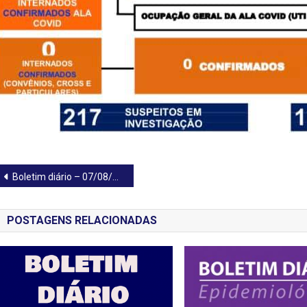
Navegação
Boletim diário – 07/08/2021
de
POSTAGENS RELACIONADAS
Post