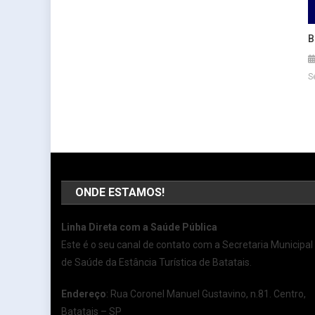
B
S
ONDE ESTAMOS!
Linha Direta com a Saúde Pública
Este é o seu canal de contato com a Secretaria Municipal
de Saúde da Estância Turística de Batatais.
Endereço
: Rua Coronel Manuel Gustavino, n.81. Centro,
Batatais – SP