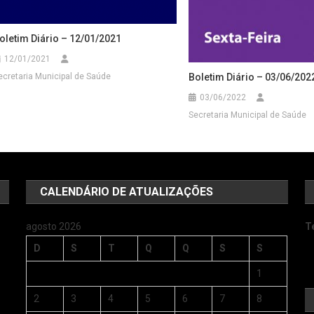
oletim Diário – 12/01/2021
12/01/2021
Boletim Diário – 03/06/202
ecretaria Municipal de Saúde
03/06/2022
Secretaria Municipal de Saúde
CALENDÁRIO DE ATUALIZAÇÕES
agosto 2026
T
D
S
T
Q
Q
S
S
1
2
3
4
5
6
7
8