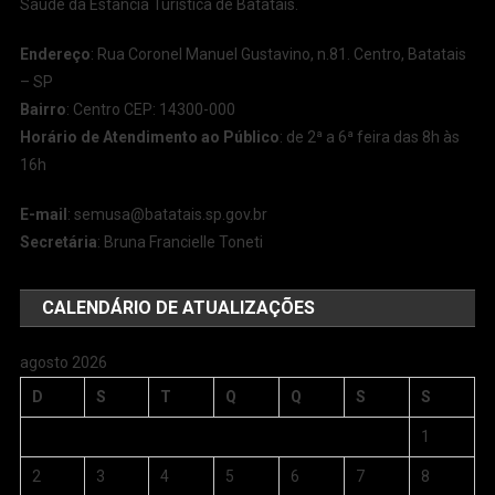
Saúde da Estância Turística de Batatais.
Endereço
: Rua Coronel Manuel Gustavino, n.81. Centro, Batatais
– SP
Bairro
: Centro CEP: 14300-000
Horário de Atendimento ao Público
: de 2ª a 6ª feira das 8h às
16h
E-mail
:
semusa@batatais.sp.gov.br
Secretária
: Bruna Francielle Toneti
CALENDÁRIO DE ATUALIZAÇÕES
agosto 2026
D
S
T
Q
Q
S
S
1
2
3
4
5
6
7
8