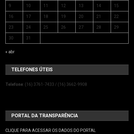
9
10
11
12
13
14
15
16
17
18
19
20
21
22
23
24
25
26
27
28
29
30
31
« abr
TELEFONES ÚTEIS
Telefone
: (16) 3761-7433 / (16) 3662-9908
PORTAL DA TRANSPARÊNCIA
CLIQUE PARA ACESSAR OS DADOS DO PORTAL