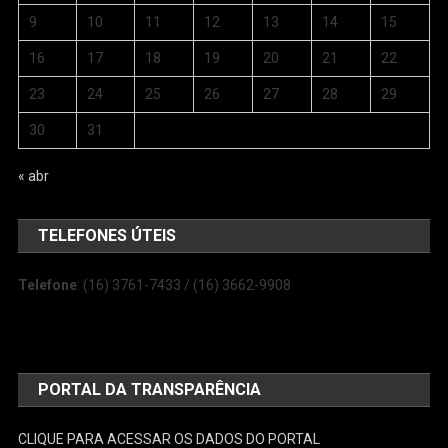
9
10
11
12
13
14
15
16
17
18
19
20
21
22
23
24
25
26
27
28
29
30
31
« abr
TELEFONES ÚTEIS
Telefone
: (16) 3761-7433 / (16) 3662-9908
PORTAL DA TRANSPARÊNCIA
CLIQUE PARA ACESSAR OS DADOS DO PORTAL