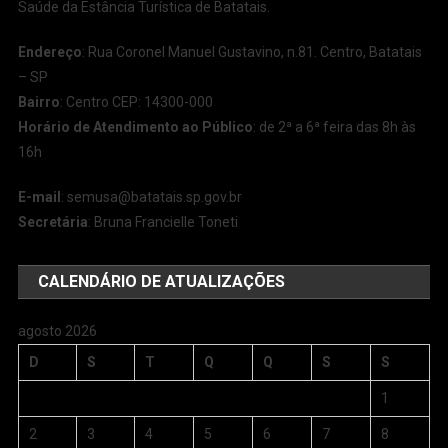
Saúde da Estância Turística de Batatais.
Endereço
: Rua Coronel Manuel Gustavino, n.81. Centro, Batatais
– SP
Bairro
: Centro CEP: 14300-000
Horário de Atendimento ao Público
: de 2ª a 6ª feira das 8h às
16h
E-mail
:
semusa@batatais.sp.gov.br
Secretária
: Bruna Francielle Toneti
CALENDÁRIO DE ATUALIZAÇÕES
agosto 2026
D
S
T
Q
Q
S
S
1
2
3
4
5
6
7
8