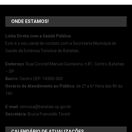
ONDE ESTAMOS!
Linha Direta com a Saúde Pública
Este é o seu canal de contato com a Secretaria Municipal de
Saúde da Estância Turística de Batatais.
Endereço
: Rua Coronel Manuel Gustavino, n.81. Centro, Batatais
– SP
Bairro
: Centro CEP: 14300-000
Horário de Atendimento ao Público
: de 2ª a 6ª feira das 8h às
16h
E-mail
:
semusa@batatais.sp.gov.br
Secretária
: Bruna Francielle Toneti
CALENDÁRIO DE ATUALIZAÇÕES