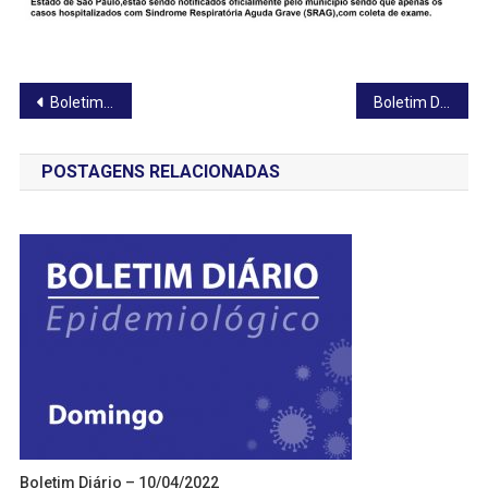
Navegação
Boletim Diário – 29/11/2020
Boletim Diário – 01/12/2020
de
POSTAGENS RELACIONADAS
Post
Boletim Diário – 10/04/2022