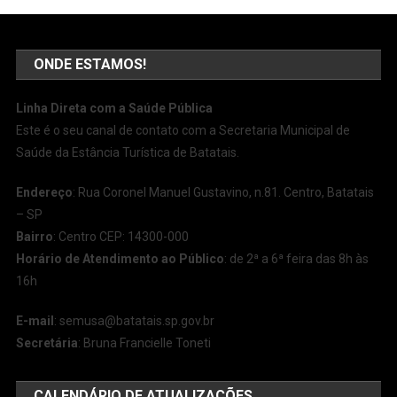
ONDE ESTAMOS!
Linha Direta com a Saúde Pública
Este é o seu canal de contato com a Secretaria Municipal de
Saúde da Estância Turística de Batatais.
Endereço
: Rua Coronel Manuel Gustavino, n.81. Centro, Batatais
– SP
Bairro
: Centro CEP: 14300-000
Horário de Atendimento ao Público
: de 2ª a 6ª feira das 8h às
16h
E-mail
:
semusa@batatais.sp.gov.br
Secretária
: Bruna Francielle Toneti
CALENDÁRIO DE ATUALIZAÇÕES