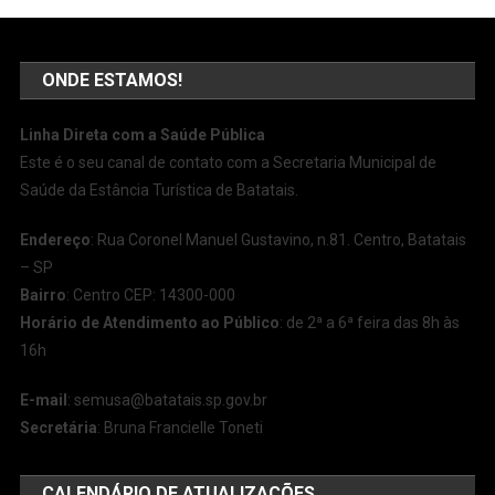
ONDE ESTAMOS!
Linha Direta com a Saúde Pública
Este é o seu canal de contato com a Secretaria Municipal de
Saúde da Estância Turística de Batatais.
Endereço
: Rua Coronel Manuel Gustavino, n.81. Centro, Batatais
– SP
Bairro
: Centro CEP: 14300-000
Horário de Atendimento ao Público
: de 2ª a 6ª feira das 8h às
16h
E-mail
:
semusa@batatais.sp.gov.br
Secretária
: Bruna Francielle Toneti
CALENDÁRIO DE ATUALIZAÇÕES