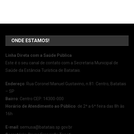
ONDE ESTAMOS!
Linha Direta com a Saúde Pública
Este é o seu canal de contato com a Secretaria Municipal de
Saúde da Estância Turística de Batatais.
Endereço
: Rua Coronel Manuel Gustavino, n.81. Centro, Batatais
– SP
Bairro
: Centro CEP: 14300-000
Horário de Atendimento ao Público
: de 2ª a 6ª feira das 8h às
16h
E-mail
:
semusa@batatais.sp.gov.br