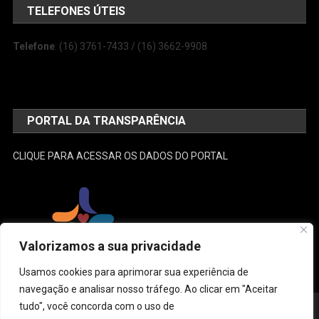
TELEFONES ÚTEIS
Telefone
: (16) 3761-7433 / (16) 3662-9908
PORTAL DA TRANSPARÊNCIA
CLIQUE PARA ACESSAR OS DADOS DO PORTAL
Valorizamos a sua privacidade
Usamos cookies para aprimorar sua experiência de
navegação e analisar nosso tráfego. Ao clicar em "Aceitar
tudo", você concorda com o uso de
Desenvolvido e Administrado por: SEMUSA
|
Theme: News Portal by