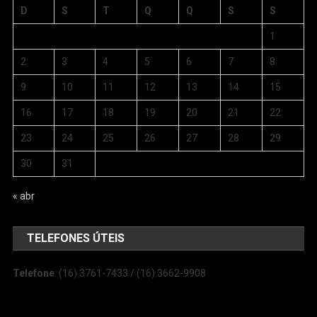
D
S
T
Q
Q
S
S
1
2
3
4
5
6
7
8
9
10
11
12
13
14
15
16
17
18
19
20
21
22
23
24
25
26
27
28
29
30
31
« abr
TELEFONES ÚTEIS
Telefone
: (16) 3761-7433 / (16) 3662-9908