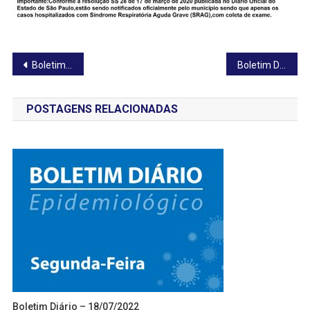
Navegação
Boletim Diário – 26/10/2020
Boletim Diário – 28/10/2020
de
POSTAGENS RELACIONADAS
Post
Boletim Diário – 18/07/2022