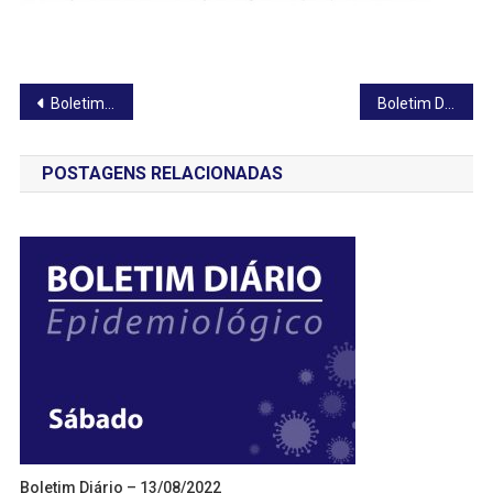
Navegação
Boletim Diário – 05/10/2020
Boletim Diário – 07/10/2020
de
POSTAGENS RELACIONADAS
Post
Boletim Diário – 13/08/2022