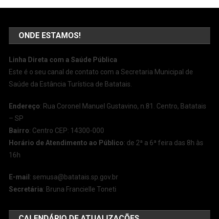
ONDE ESTAMOS!
Linha Direta com a Saúde Pública
Este é o seu canal de contato com a Secretaria Municipal de
Saúde da Estância Turística de Batatais.
Endereço
: Rua Coronel Manuel Gustavino, n.81. Centro, Batatais
– SP
Bairro
: Centro CEP: 14300-000
Horário de Atendimento ao Público
: de 2ª a 6ª feira das 8h às
16h
E-mail
:
semusa@batatais.sp.gov.br
Secretária
: Bruna Francielle Toneti
CALENDÁRIO DE ATUALIZAÇÕES