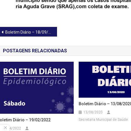
Navegação
Boletim Diário – 18/09/2020
de
POSTAGENS RELACIONADAS
Post
Boletim Diário – 13/08/202
13/08/2020
oletim Diário – 19/02/2022
Secretaria Municipal de Saúde
09/04/2022